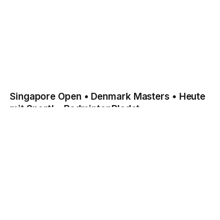
Singapore Open • Denmark Masters • Heute
mit Sport! – BadmintonBladet
Badminton
July 4, 2022
Singapur Open. Zum Abschluss habe ich ein gemischtes
Doppel und ein Herren-Einzel gespielt! „Begge…