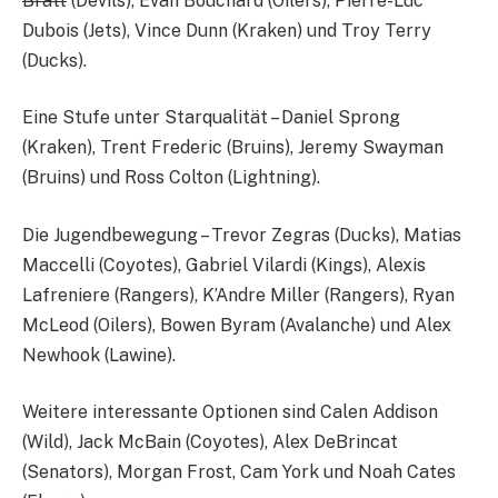
Bratt
(Devils), Evan Bouchard (Oilers), Pierre-Luc
Dubois (Jets), Vince Dunn (Kraken) und Troy Terry
(Ducks).
Eine Stufe unter Starqualität – Daniel Sprong
(Kraken), Trent Frederic (Bruins), Jeremy Swayman
(Bruins) und Ross Colton (Lightning).
Die Jugendbewegung – Trevor Zegras (Ducks), Matias
Maccelli (Coyotes), Gabriel Vilardi (Kings), Alexis
Lafreniere (Rangers), K’Andre Miller (Rangers), Ryan
McLeod (Oilers), Bowen Byram (Avalanche) und Alex
Newhook (Lawine).
Weitere interessante Optionen sind Calen Addison
(Wild), Jack McBain (Coyotes), Alex DeBrincat
(Senators), Morgan Frost, Cam York und Noah Cates