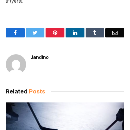
(Flyers).
Facebook
Twitter
Pinterest
LinkedIn
Tumblr
Email
Jandino
Related
Posts