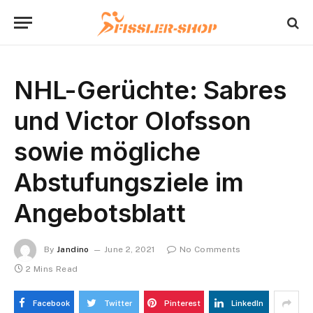
NHL-Gerüchte: Sabres
und Victor Olofsson
sowie mögliche
Abstufungsziele im
Angebotsblatt
By
Jandino
June 2, 2021
No Comments
2 Mins Read
Facebook
Twitter
Pinterest
LinkedIn