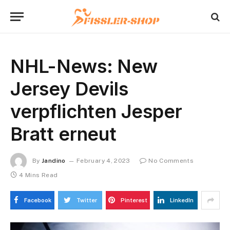
NHL-News: New
Jersey Devils
verpflichten Jesper
Bratt erneut
By
Jandino
February 4, 2023
No Comments
4 Mins Read
Facebook
Twitter
Pinterest
LinkedIn